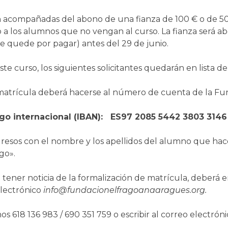
n acompañadas del abono de una fianza de 100 € o de 50 
 a los alumnos que no vengan al curso. La fianza será ab
ue quede por pagar) antes del 29 de junio.
te curso, los siguientes solicitantes quedarán en lista de
la matrícula deberá hacerse al número de cuenta de la Fu
go internacional (IBAN): ES97 2085 5442 3803 3146
gresos con el nombre y los apellidos del alumno que hace
go».
tener noticia de la formalización de matrícula, deberá 
electrónico
info@fundacionelfragoanaaragues.org.
s 618 136 983 / 690 351 759 o escribir al correo electróni