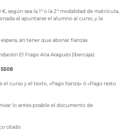
€, según sea la 1ª o la 2ª modalidad de matrícula,
onada al apuntarse el alumno al curso, y la
 espera, sin tener que abonar fianzas.
ndación El Frago Ana Aragüés (Ibercaja):
 5508
 el curso y el texto, «Pago fianza» ó «Pago resto
enviar lo antes posible el documento de
co citado.