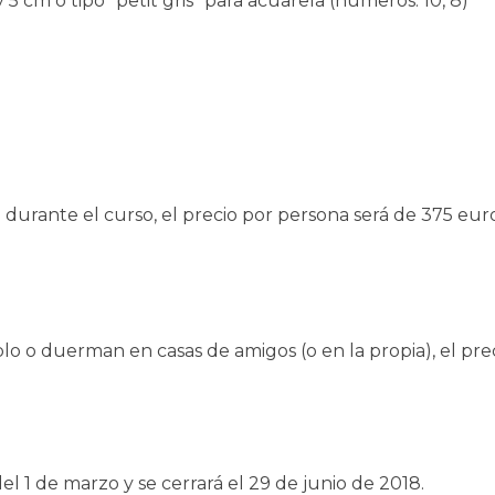
5 cm o tipo “petit gris” para acuarela (números: 10, 8)
rante el curso, el precio por persona será de 375 euros. 
 o duerman en casas de amigos (o en la propia), el preci
el 1 de marzo y se cerrará el 29 de junio de 2018.