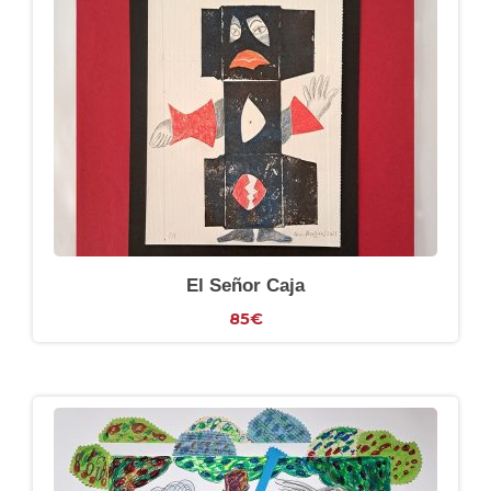
El Señor Caja
85
€