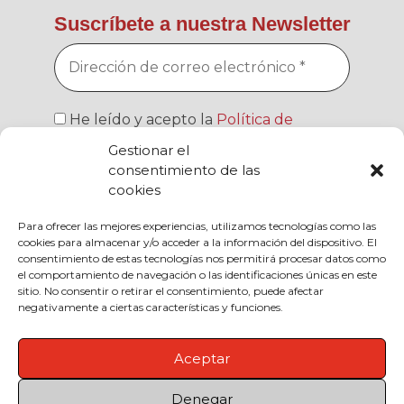
Suscríbete a nuestra Newsletter
He leído y acepto la
Política de
Privacidad
Gestionar el
consentimiento de las
cookies
Para ofrecer las mejores experiencias, utilizamos tecnologías como las
cookies para almacenar y/o acceder a la información del dispositivo. El
Responsable » Fundación El Frago, Ana
consentimiento de estas tecnologías nos permitirá procesar datos como
Aragüés / Finalidad » Enviarte nuestras
el comportamiento de navegación o las identificaciones únicas en este
publicaciones y noticias / Legitimación » tu
sitio. No consentir o retirar el consentimiento, puede afectar
consentimiento / Destinatarios » solo se
negativamente a ciertas características y funciones.
realizan cesiones si existe una obligación
legal / Derechos » podrás ejercer tus
derechos de acceso, rectificación, limitación
Aceptar
y suprimir los datos como se indica en la
Política de Privacidad
Denegar