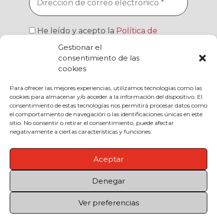
He leído y acepto la
Política de
Privacidad
Gestionar el
consentimiento de las
cookies
Para ofrecer las mejores experiencias, utilizamos tecnologías como las
cookies para almacenar y/o acceder a la información del dispositivo. El
Responsable » Fundación El Frago, Ana
consentimiento de estas tecnologías nos permitirá procesar datos como
Aragüés / Finalidad » Enviarte nuestras
el comportamiento de navegación o las identificaciones únicas en este
publicaciones y noticias / Legitimación » tu
sitio. No consentir o retirar el consentimiento, puede afectar
consentimiento / Destinatarios » solo se
negativamente a ciertas características y funciones.
realizan cesiones si existe una obligación
legal / Derechos » podrás ejercer tus
derechos de acceso, rectificación, limitación
Aceptar
y suprimir los datos como se indica en la
Política de Privacidad
Denegar
Ver preferencias
© 2025. Fundación El Frago, Ana Aragüés.